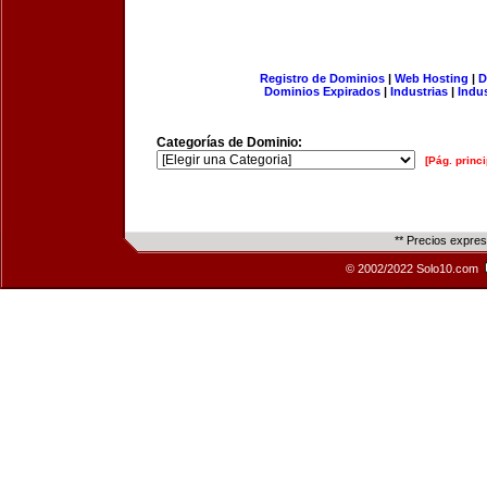
Registro de Dominios
|
Web Hosting
|
D
Dominios Expirados
|
Industrias
|
Indu
Categorías de Dominio:
[Pág. princi
** Precios expre
© 2002/2022 Solo10.com