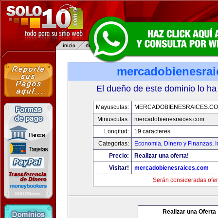
mercadobienesrai
El dueño de este dominio lo ha
Mayusculas:
MERCADOBIENESRAICES.C
Minusculas:
mercadobienesraices.com
Longitud:
19 caracteres
Categorias:
Economia, Dinero y Finanzas
,
Precio:
Realizar una oferta!
Visitar!
mercadobienesraices.com
Serán consideradas ofer
Realizar una Oferta