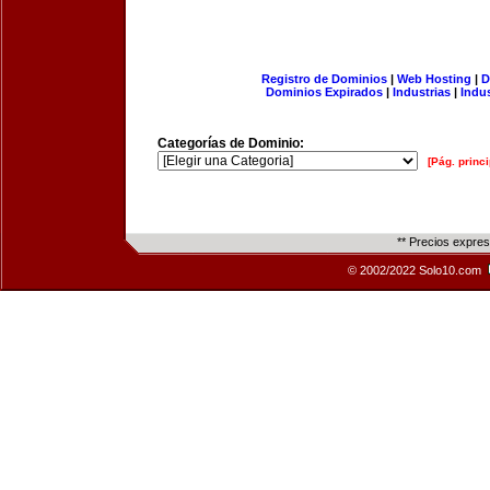
Registro de Dominios
|
Web Hosting
|
D
Dominios Expirados
|
Industrias
|
Indu
Categorías de Dominio:
[Pág. princi
** Precios expre
© 2002/2022 Solo10.com