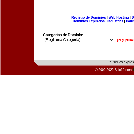
Registro de Dominios
|
Web Hosting
|
D
Dominios Expirados
|
Industrias
|
Indu
Categorías de Dominio:
[Pág. princi
** Precios expre
© 2002/2022 Solo10.com