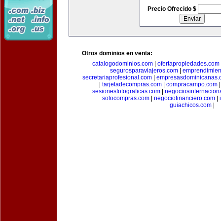
Precio Ofrecido $
Otros dominios en venta:
catalogodominios.com
|
ofertapropiedades.com
segurosparaviajeros.com
|
emprendimient
secretariaprofesional.com
|
empresasdominicanas.
|
tarjetadecompras.com
|
compracampo.com
sesionesfotograficas.com
|
negociosinternacion
solocompras.com
|
negociofinanciero.com
|
guiachicos.com
|