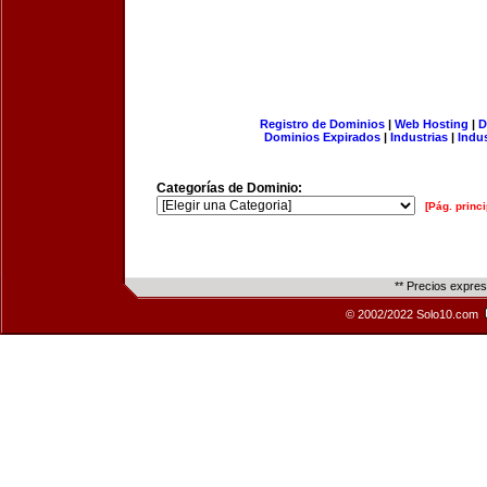
Registro de Dominios
|
Web Hosting
|
D
Dominios Expirados
|
Industrias
|
Indu
Categorías de Dominio:
[Pág. princi
** Precios expre
© 2002/2022 Solo10.com