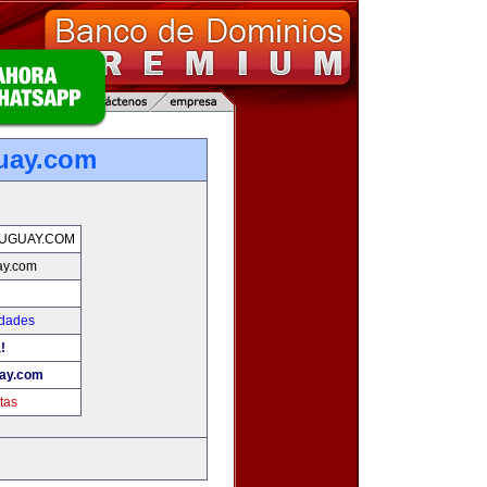
uay.com
UGUAY.COM
ay.com
edades
!
ay.com
tas