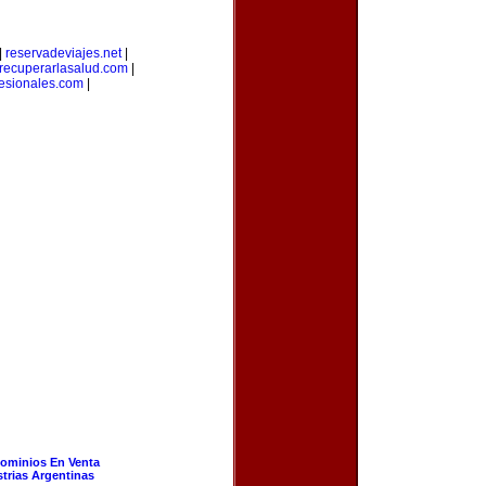
|
reservadeviajes.net
|
recuperarlasalud.com
|
fesionales.com
|
ominios En Venta
strias Argentinas