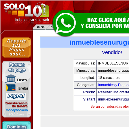
inmueblesenurug
Vendido!
Mayusculas:
INMUEBLESENUR
Minusculas:
inmueblesenurugu
Longitud:
18 caracteres
Categorias:
Inmuebles y Propi
Precio:
Realizar una oferta
Visitar!
inmueblesenurugu
Serán consideradas ofer