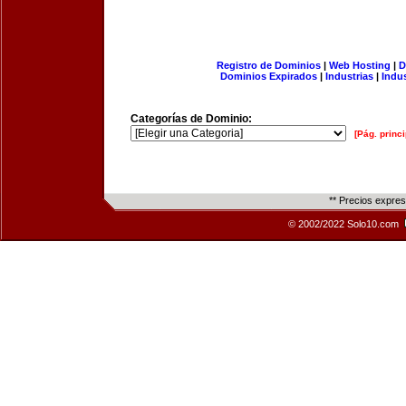
Registro de Dominios
|
Web Hosting
|
D
Dominios Expirados
|
Industrias
|
Indu
Categorías de Dominio:
[Pág. princi
** Precios expre
© 2002/2022 Solo10.com