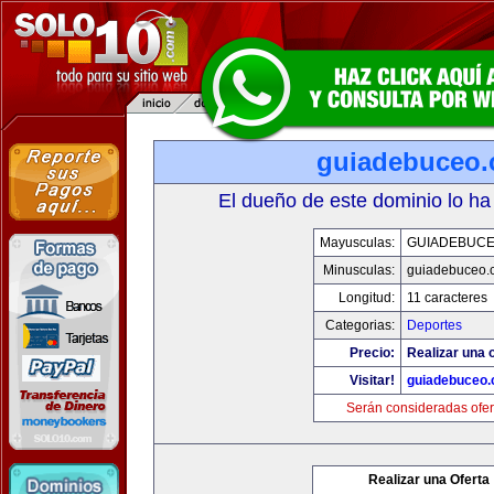
guiadebuceo
El dueño de este dominio lo ha
Mayusculas:
GUIADEBUC
Minusculas:
guiadebuceo.
Longitud:
11 caracteres
Categorias:
Deportes
Precio:
Realizar una o
Visitar!
guiadebuceo
Serán consideradas ofer
Realizar una Oferta