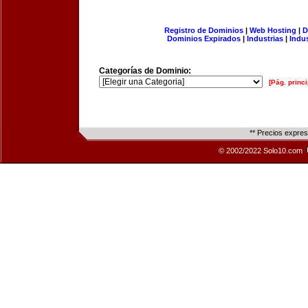
Registro de Dominios
|
Web Hosting
|
D
Dominios Expirados
|
Industrias
|
Indu
Categorías de Dominio:
[Pág. princi
** Precios expre
© 2002/2022 Solo10.com