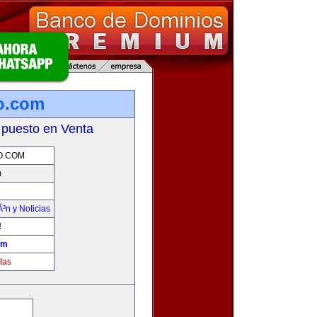
mo.com
 puesto en Venta
O.COM
m
Ã³n y Noticias
!
om
tas