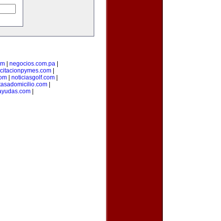
om
|
negocios.com.pa
|
citacionpymes.com
|
com
|
noticiasgolf.com
|
tasadomicilio.com
|
ayudas.com
|