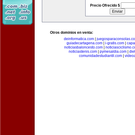
Precio Ofrecido $
Otros dominios en venta:
deinformatica.com
|
juegosparaconsolas.c
guiadecartagena.com
|
i-gratis.com
|
capa
noticiasbaloncesto.com
|
noticiasciclismo.
noticiastenis.com
|
pymesaldia.com
|
die
comunidadestudiantil.com
|
video