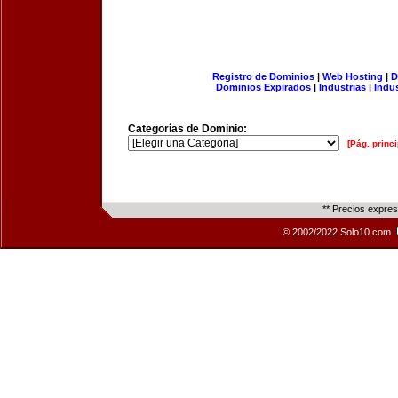
Registro de Dominios
|
Web Hosting
|
D
Dominios Expirados
|
Industrias
|
Indu
Categorías de Dominio:
[Pág. princi
** Precios expre
© 2002/2022 Solo10.com