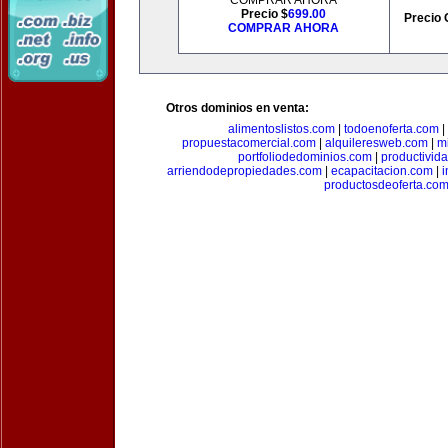
COMPRAR AHORA
Precio $
699.00
Precio 
COMPRAR AHORA
Otros dominios en venta:
alimentoslistos.com
|
todoenoferta.com
|
propuestacomercial.com
|
alquileresweb.com
|
m
portfoliodedominios.com
|
productivid
arriendodepropiedades.com
|
ecapacitacion.com
|
i
productosdeoferta.co