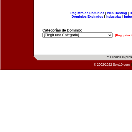
Registro de Dominios
|
Web Hosting
|
D
Dominios Expirados
|
Industrias
|
Indu
Categorías de Dominio:
[Pág. princi
** Precios expre
© 2002/2022 Solo10.com