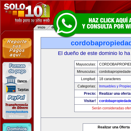
cordobapropieda
El dueño de este dominio lo ha
Mayusculas:
CORDOBAPROPIE
Minusculas:
cordobapropiedade
Longitud:
18 caracteres
Categorias:
Inmuebles y Propie
Precio:
Realizar una oferta
Visitar!
cordobapropiedad
Serán consideradas ofer
Realizar una Oferta