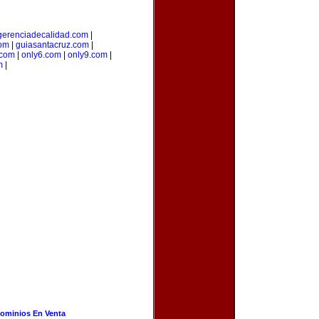
gerenciadecalidad.com
|
com
|
guiasantacruz.com
|
.com
|
only6.com
|
only9.com
|
m
|
ominios En Venta