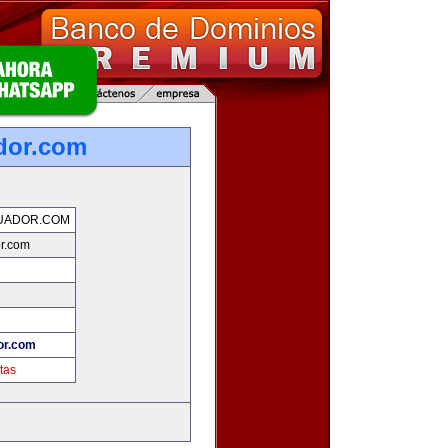
dor.com
UADOR.COM
r.com
or.com
tas