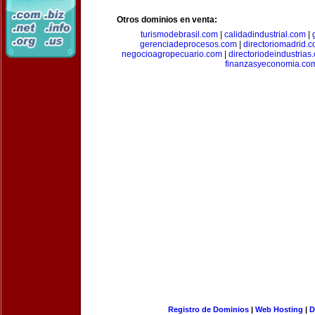
Otros dominios en venta:
turismodebrasil.com
|
calidadindustrial.com
|
gerenciadeprocesos.com
|
directoriomadrid.
negocioagropecuario.com
|
directoriodeindustrias
finanzasyeconomia.co
Registro de Dominios
|
Web Hosting
|
D