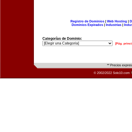
Registro de Dominios
|
Web Hosting
|
D
Dominios Expirados
|
Industrias
|
Indu
Categorías de Dominio:
[Pág. princi
** Precios expre
© 2002/2022 Solo10.com