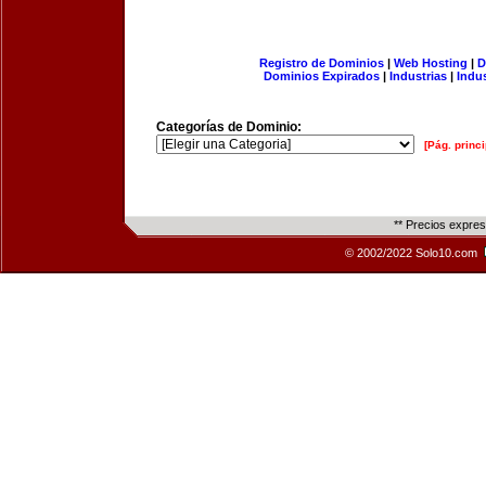
Registro de Dominios
|
Web Hosting
|
D
Dominios Expirados
|
Industrias
|
Indu
Categorías de Dominio:
[Pág. princi
** Precios expre
© 2002/2022 Solo10.com