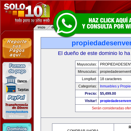
propiedadesenve
El dueño de este dominio lo ha
Mayusculas:
PROPIEDADESEN
Minusculas:
propiedadesenven
Longitud:
18 caracteres
Categorias:
Inmuebles y Propi
Precio:
$5,499.00
Visitar!
propiedadesenven
Serán consideradas ofer
R